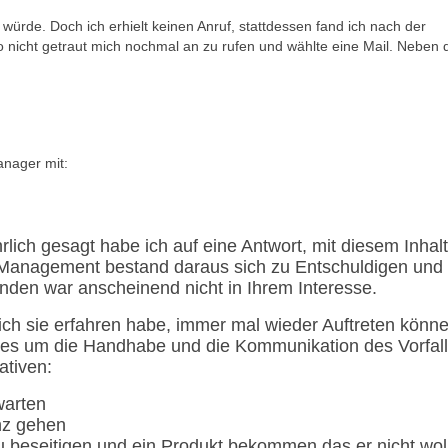
würde. Doch ich erhielt keinen Anruf, stattdessen fand ich nach der
lso nicht getraut mich nochmal an zu rufen und wählte eine Mail. Neben
anager mit:
hrlich gesagt habe ich auf eine Antwort, mit diesem Inhalt
s-Management bestand daraus sich zu Entschuldigen und
nden war anscheinend nicht in Ihrem Interesse.
 ich sie erfahren habe, immer mal wieder Auftreten könne
ht es um die Handhabe und die Kommunikation des Vorfall
ativen:
warten
nz gehen
 beseitigen und ein Produkt bekommen das er nicht wol