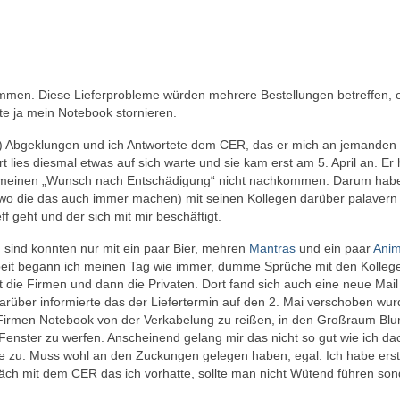
ommen. Diese Lieferprobleme würden mehrere Bestellungen betreffen, 
te ja mein Notebook stornieren.
ls) Abgeklungen und ich Antwortete dem CER, das er mich an jemanden
rt lies diesmal etwas auf sich warte und sie kam erst am 5. April an. Er 
n meinen „Wunsch nach Entschädigung“ nicht nachkommen. Darum habe
er wo die das auch immer machen) mit seinen Kollegen darüber palavern
 geht und der sich mit mir beschäftigt.
n sind konnten nur mit ein paar Bier, mehren
Mantras
und ein paar
Ani
beit begann ich meinen Tag wie immer, dumme Sprüche mit den Kolleg
t die Firmen und dann die Privaten. Dort fand sich auch eine neue Mail
arüber informierte das der Liefertermin auf den 2. Mai verschoben wur
Firmen Notebook von der Verkabelung zu reißen, in den Großraum Bl
nster zu werfen. Anscheinend gelang mir das nicht so gut wie ich da
ke zu. Muss wohl an den Zuckungen gelegen haben, egal. Ich habe erst
ch mit dem CER das ich vorhatte, sollte man nicht Wütend führen so