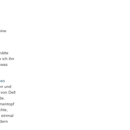
eine
hätte
 ich ihn
 was
mes
en und
 von Dell
de.
umentopf
chte,
 einmal
ndern