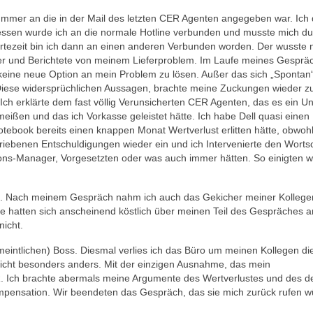
Nummer an die in der Mail des letzten CER Agenten angegeben war. Ich
dessen wurde ich an die normale Hotline verbunden und musste mich d
tezeit bin ich dann an einen anderen Verbunden worden. Der wusste n
er und Berichtete von meinem Lieferproblem. Im Laufe meines Gesprä
 keine neue Option an mein Problem zu lösen. Außer das sich „Spontan
. Diese widersprüchlichen Aussagen, brachte meine Zuckungen wieder 
. Ich erklärte dem fast völlig Verunsicherten CER Agenten, das es ein Un
ißen und das ich Vorkasse geleistet hätte. Ich habe Dell quasi einen
book bereits einen knappen Monat Wertverlust erlitten hätte, obwohl
hriebenen Entschuldigungen wieder ein und ich Intervenierte den Worts
ons-Manager, Vorgesetzten oder was auch immer hätten. So einigten w
hen. Nach meinem Gespräch nahm ich auch das Gekicher meiner Kollege
e hatten sich anscheinend köstlich über meinen Teil des Gespräches a
nicht.
rmeintlichen) Boss. Diesmal verlies ich das Büro um meinen Kollegen di
nicht besonders anders. Mit der einzigen Ausnahme, das mein
. Ich brachte abermals meine Argumente des Wertverlustes und des de
mpensation. Wir beendeten das Gespräch, das sie mich zurück rufen 