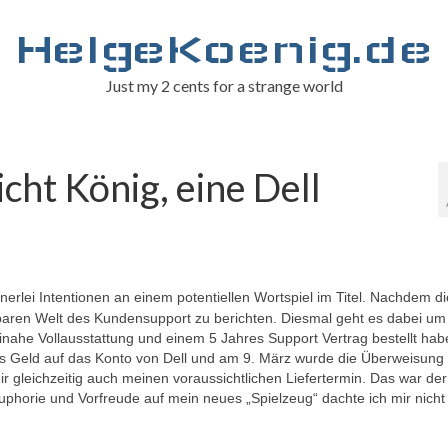
HelgeKoenig.de
Just my 2 cents for a strange world
cht König, eine Dell
nerlei Intentionen an einem potentiellen Wortspiel im Titel. Nachdem d
aren Welt des Kundensupport zu berichten. Diesmal geht es dabei um
inahe Vollausstattung und einem 5 Jahres Support Vertrag bestellt hab
s Geld auf das Konto von Dell und am 9. März wurde die Überweisung
ir gleichzeitig auch meinen voraussichtlichen Liefertermin. Das war der 
horie und Vorfreude auf mein neues „Spielzeug“ dachte ich mir nicht