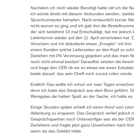
Nachdem ich mich wieder Beruhigt hatte rief ich die 
ich würde direkt mit diesem Verbunden werden, statt
Sprachcomputer kämpfen. Nach erstaunlich kurzer War
nicht worum es ging und ich gab ihm die Bestellnumm
der sich bestimmt 10 mal Entschuldigt, bat mir jedoch
Liefertermin wieder auf den 11. April verschoben hat
Vorschein und ich diskutierte etwas „Erregter“ mit ihm
einem Kunden solche Lieferzeiten an den Kopf zu schme
Darlehen mit 0% Verzinsung gegeben und das mein Note
noch nicht einmal besitze! Daraufhin setzten die besc
und frage den CER ob sie so etwas wie einen Eskalati
beide darauf, das sein Cheff mich zurück rufen würde.
Endlich! Das wollte ich schon vor zwei Tagen erreic
denn ich hatte das Gespräch aus dem Büro geführt. Di
Wenigstes die hatten Spaß an der Sache, ich hatte es 
Einige Stunden später erhielt ich einen Anruf vom (ve
Ablenkung zu ersparen. Das Gespräch verlief jedoch 
Gesprächspartner noch Unterwürfiger war als der CER
Darlehens und fragte jetzt ganz Unverhohlen nach Ko
wenn sie das Geklärt hätte.