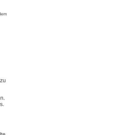
 dem
 zu
n.
s.
lte