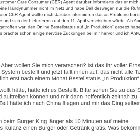
in Customer Care Consumer (CER) Agent darüber informierte das er mich 
e meine Handynummer nicht im Netz und habe Dell deswegen nur die Ru
er CER Agent wollte mich darüber informieren das es Probleme bei d
 und sich der Liefertermin auf den 11. April verschieben würde. Als 
troffen war, den Online Bestellstatus auf „In Produktion“ gesetzt hatt
s brachte schon einige nervöse Zuckungen bei mir hervor und ich Antw
Aber wollen Sie mich verarschen? Ist das Ihr voller Erns
tem bestellt und jetzt fällt ihnen auf, das nicht alle Te
lich erst nach einem Monat Bestellstatus „In Produktion“
t hätte, hätte ich es Bestellt. Bitte sehen Sie zu das 
d auftreiben können und mir dann hoffentlich zeitnah zu
eit hätte ich nach China fliegen und mir das Ding selber
h beim Burger King länger als 10 Minuten auf meine
s Kulanz einen Burger oder Getränk gratis. Was bekom