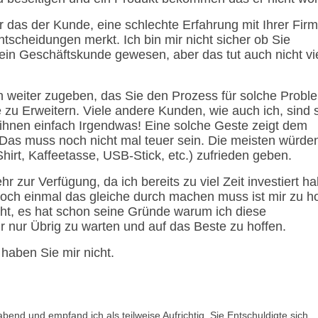
ur das der Kunde, eine schlechte Erfahrung mit Ihrer Fir
Entscheidungen merkt. Ich bin mir nicht sicher ob Sie
 ein Geschäftskunde gewesen, aber das tut auch nicht vi
en weiter zugeben, das Sie den Prozess für solche Probl
e zu Erweitern. Viele andere Kunden, wie auch ich, sind 
 ihnen einfach Irgendwas! Eine solche Geste zeigt dem
 Das muss noch nicht mal teuer sein. Die meisten würde
hirt, Kaffeetasse, USB-Stick, etc.) zufrieden geben.
hr zur Verfügung, da ich bereits zu viel Zeit investiert ha
noch einmal das gleiche durch machen muss ist mir zu h
cht, es hat schon seine Gründe warum ich diese
ir nur Übrig zu warten und auf das Beste zu hoffen.
 haben Sie mir nicht.
abend und empfand ich als teilweise Aufrichtig. Sie Entschuldigte sich