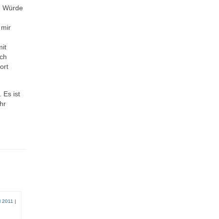
ie Würde
 mir
mit
ich
ort
 Es ist
hr
il 2011
|