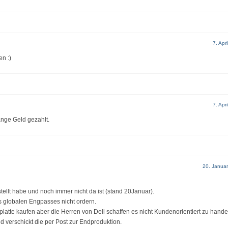
7. Apr
n :)
7. Apr
ange Geld gezahlt.
20. Janua
tellt habe und noch immer nicht da ist (stand 20Januar).
s globalen Engpasses nicht ordern.
latte kaufen aber die Herren von Dell schaffen es nicht Kundenorientiert zu hande
d verschickt die per Post zur Endproduktion.