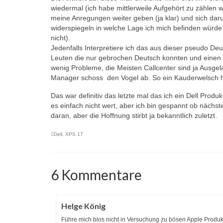
wiedermal (ich habe mittlerweile Aufgehört zu zählen wi
meine Anregungen weiter geben (ja klar) und sich da
widerspiegeln in welche Lage ich mich befinden würde 
nicht).
Jedenfalls Interpretiere ich das aus dieser pseudo Deut
Leuten die nur gebrochen Deutsch konnten und einen S
wenig Probleme, die Meisten Callcenter sind ja Ausgela
Manager schoss den Vogel ab. So ein Kauderwelsch hat
Das war definitiv das letzte mal das ich ein Dell Prod
es einfach nicht wert, aber ich bin gespannt ob nächst
daran, aber die Hoffnung stirbt ja bekanntlich zuletzt.
Dell
,
XPS 17
6 Kommentare
Helge König
Führe mich blos nicht in Versuchung zu bösen Apple Produ