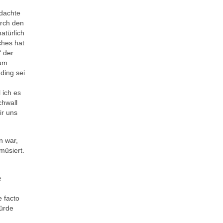
 dachte
urch den
atürlich
ches hat
“ der
zum
ding sei
 ich es
chwall
ir uns
n war,
müsiert.
e
 facto
würde