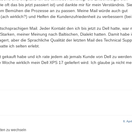
e oft das bis jetzt passiert ist) und dankte mir für mein Verständnis. S
rum Bemühen die Prozesse an zu passen. Meine Mail würde auch gut
(ach wirklich?) und Helfen die Kundenzufriedenheit zu verbessern (bei
schsprachigen Mail. Jeder Kontakt den ich bis jetzt zu Dell hatte, war 
tarken, meiner Meinung nach Baltischen, Dialekt hatten. Damit habe 
gert, aber die Sprachliche Qualität der letzten Mail des Technical Supp
te ich selten erlebt.
ukt gekauft habe und ich rate jedem ab jemals Kunde von Dell zu werden.
e Woche wirklich mein Dell XPS 17 geliefert wird. Ich glaube ja nicht me
6. Apr
kten zu wechseln