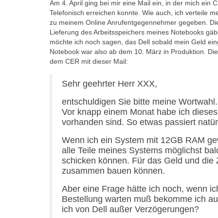
Am 4. April ging bei mir eine Mail ein, in der mich e
Telefonisch erreichen konnte. Wie auch, ich verteil
zu meinem Online Anrufentgegennehmer gegeben. Dies
Lieferung des Arbeitsspeichers meines Notebooks gäbe
möchte ich noch sagen, das Dell sobald mein Geld einge
Notebook war also ab dem 10. März in Produktion. Die
dem CER mit dieser Mail:
Sehr geehrter Herr XXX,
entschuldigen Sie bitte meine Wortwahl. 
Vor knapp einem Monat habe ich dieses Sys
vorhanden sind. So etwas passiert natür
Wenn ich ein System mit 12GB RAM gewoll
alle Teile meines Systems möglichst bal
schicken können. Für das Geld und die Z
zusammen bauen können.
Aber eine Frage hätte ich noch, wenn ic
Bestellung warten muß bekomme ich au
ich von Dell außer Verzögerungen?