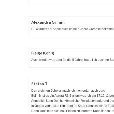
Alexandra Grimm
Du würdest bei Apple auch keine 5 Jahre Garantie bekomme
Helge König
Auch wieder war, aber für die 5 Jahre, habe iich auch ne St
Stefan T
Den gleichen Scheiss mach ich momentan auch durch.
Bei mir ist es ein Aurora R3 System was ich am 17.12.11 bes
Angeblich kann Dell herkömmliche Festplatten aufgrund de
In Jedem verlausten Hinterhof Pc Shop kann ich mir ne Festp
Dann kauft man sich halt Platten zu teureren Konditionen un