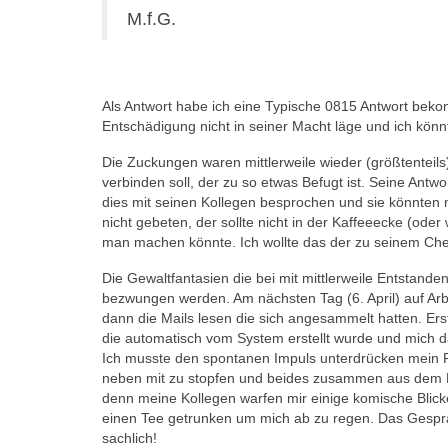
M.f.G.
Als Antwort habe ich eine Typische 0815 Antwort bek
Entschädigung nicht in seiner Macht läge und ich könn
Die Zuckungen waren mittlerweile wieder (größtentei
verbinden soll, der zu so etwas Befugt ist. Seine Antwo
dies mit seinen Kollegen besprochen und sie könnte
nicht gebeten, der sollte nicht in der Kaffeeecke (od
man machen könnte. Ich wollte das der zu seinem Cheff
Die Gewaltfantasien die bei mit mittlerweile Entstande
bezwungen werden. Am nächsten Tag (6. April) auf Ar
dann die Mails lesen die sich angesammelt hatten. Ers
die automatisch vom System erstellt wurde und mich d
Ich musste den spontanen Impuls unterdrücken mein 
neben mit zu stopfen und beides zusammen aus dem Fe
denn meine Kollegen warfen mir einige komische Blic
einen Tee getrunken um mich ab zu regen. Das Gesprä
sachlich!