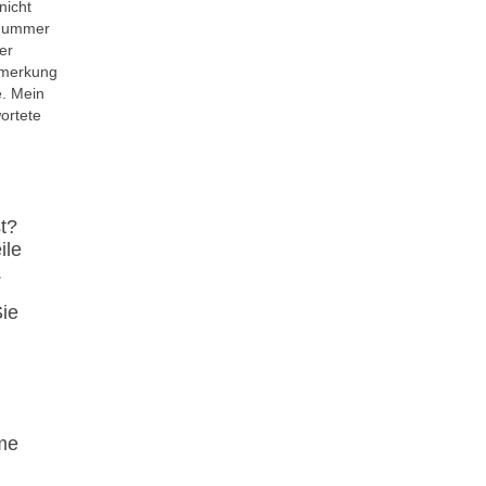
nicht
fnummer
er
Anmerkung
e. Mein
ortete
t?
ile
.
Sie
me