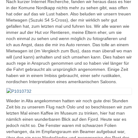
Nach kurzer Internet Recherche, fanden wir heraus dass es hier
in der Komune Nordkapp nichts mehr zu sehen gibt, was offen
hat oder auf das wir Lust haben. Also beluden wir unsern treuen
Mietwagen (Suzuki S4 S-Cross), der mir wirklich sehr gut
gefallen hat, zum letzten mal und fuhren los. Wir alle waren wie
immer auf der Hut vor Rentieren, meine Eltern eher, um sie
noch einmal zu sehen und wenn möglich zu fotografieren und
ich aus Angst, dass die mir ins Auto rennen. Das tolle an einem
Mietwagen ist (im Vergleich zum Bus), dass man überall wo man
will (und kann) anhalten und sich umsehen kann. Dies haben wir
auch rege in Anspruch genommen und so haben viel länger für
die Fahrt gebraucht als ursprünglich angenommen. Einige Zeit
haben wir in einem Imbiss gebraucht, einer sehr rustikalen,
nordischen Interpretation eines amerikanischen Saloons.
Wieder in Alta angekommen hatten wir noch gute drei Stunden
Zeit bis zu unserem Flug nach Oslo und so beschlossen wir zum
letzten Mal einen Kaffee im Museum zu trinken, hier hat man
nämlich einen wunderbaren Blick auf den Fjord. Heute war es
jedoch nicht so. Die Fenster waren mit schwarzen Folien
verhangen, da im Empfangsraum ein Beamer aufgebaut war,
über den ein paar Niederländer und zwangsweise der Rest des