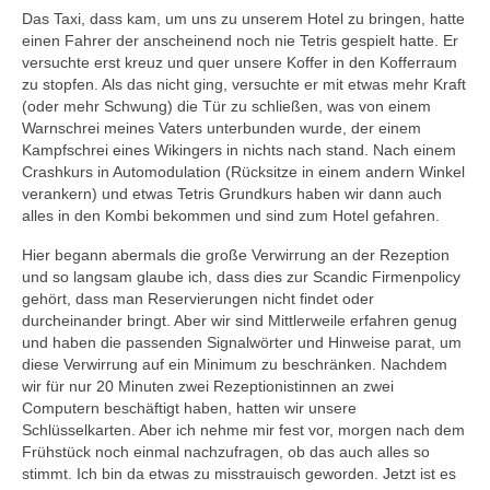
Das Taxi, dass kam, um uns zu unserem Hotel zu bringen, hatte
einen Fahrer der anscheinend noch nie Tetris gespielt hatte. Er
versuchte erst kreuz und quer unsere Koffer in den Kofferraum
zu stopfen. Als das nicht ging, versuchte er mit etwas mehr Kraft
(oder mehr Schwung) die Tür zu schließen, was von einem
Warnschrei meines Vaters unterbunden wurde, der einem
Kampfschrei eines Wikingers in nichts nach stand. Nach einem
Crashkurs in Automodulation (Rücksitze in einem andern Winkel
verankern) und etwas Tetris Grundkurs haben wir dann auch
alles in den Kombi bekommen und sind zum Hotel gefahren.
Hier begann abermals die große Verwirrung an der Rezeption
und so langsam glaube ich, dass dies zur Scandic Firmenpolicy
gehört, dass man Reservierungen nicht findet oder
durcheinander bringt. Aber wir sind Mittlerweile erfahren genug
und haben die passenden Signalwörter und Hinweise parat, um
diese Verwirrung auf ein Minimum zu beschränken. Nachdem
wir für nur 20 Minuten zwei Rezeptionistinnen an zwei
Computern beschäftigt haben, hatten wir unsere
Schlüsselkarten. Aber ich nehme mir fest vor, morgen nach dem
Frühstück noch einmal nachzufragen, ob das auch alles so
stimmt. Ich bin da etwas zu misstrauisch geworden. Jetzt ist es