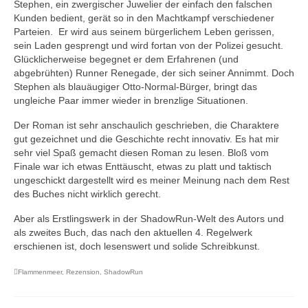
Stephen, ein zwergischer Juwelier der einfach den falschen
Kunden bedient, gerät so in den Machtkampf verschiedener
Parteien. Er wird aus seinem bürgerlichem Leben gerissen,
sein Laden gesprengt und wird fortan von der Polizei gesucht.
Glücklicherweise begegnet er dem Erfahrenen (und
abgebrühten) Runner Renegade, der sich seiner Annimmt. Doch
Stephen als blauäugiger Otto-Normal-Bürger, bringt das
ungleiche Paar immer wieder in brenzlige Situationen.
Der Roman ist sehr anschaulich geschrieben, die Charaktere
gut gezeichnet und die Geschichte recht innovativ. Es hat mir
sehr viel Spaß gemacht diesen Roman zu lesen. Bloß vom
Finale war ich etwas Enttäuscht, etwas zu platt und taktisch
ungeschickt dargestellt wird es meiner Meinung nach dem Rest
des Buches nicht wirklich gerecht.
Aber als Erstlingswerk in der ShadowRun-Welt des Autors und
als zweites Buch, das nach den aktuellen 4. Regelwerk
erschienen ist, doch lesenswert und solide Schreibkunst.
Flammenmeer
,
Rezension
,
ShadowRun