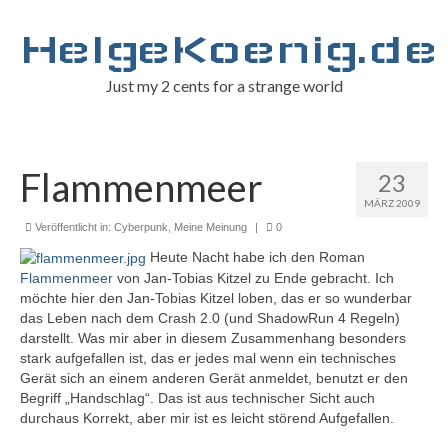
HelgeKoenig.de
Just my 2 cents for a strange world
Flammenmeer
23
MÄRZ 2009
Veröffentlicht in:
Cyberpunk
,
Meine Meinung
|
0
Heute Nacht habe ich den Roman
Flammenmeer
von Jan-Tobias Kitzel zu Ende gebracht. Ich
möchte hier den Jan-Tobias Kitzel loben, das er so wunderbar
das Leben nach dem Crash 2.0 (und ShadowRun 4 Regeln)
darstellt. Was mir aber in diesem Zusammenhang besonders
stark aufgefallen ist, das er jedes mal wenn ein technisches
Gerät sich an einem anderen Gerät anmeldet, benutzt er den
Begriff „Handschlag“. Das ist aus technischer Sicht auch
durchaus Korrekt, aber mir ist es leicht störend Aufgefallen.