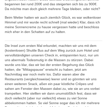
begannen bei rund 200€ und das steigerten sich bis zu 900€.
Da möchte man doch gleich mehrere Tage bleiben, oder nicht?
Beim Wetter hatten wir auch ziemlich Glück, es war wolkenloser
Himmel und mir wurde recht schnell (mal wieder) Klar, dass ich
meine Sonnencreme zu hause vergessen hatte und beschloss
mich eher in den Schatten auf zu halten.
Die Insel zum ersten Mal erkundet, machten wir uns mit dem
(kostenlosen) Shuttle Bus auf dem Weg zurück zum Hotel und
vervollständigten unseren Check in, entspannten kurz, nur um
uns abermals Todesmutig in die Massen zu stürzen. Dabei
wurde uns klar, das wir bei der ersten Begehung das Glück
hatten, die “Mittagspause” erwischt zu haben, jetzt am
Nachmittag war noch mehr los. Dafür waren aber die
Restaurants (vergleichsweise) leerer und so gönnten wir uns
einen weiteren Snack, aßen ein paar köstliche Crêpes und
sahen am Fenster den Massen dabei zu, wie sie an uns vorbei
trampelten.
Hier stellten wir dann unumstößlich fest, dass wir
doch vielleicht (aber nur vielleicht) etwas zu viel Sonne
abbekommen hatten. So viel Sonne sogar das ich mir mehrere