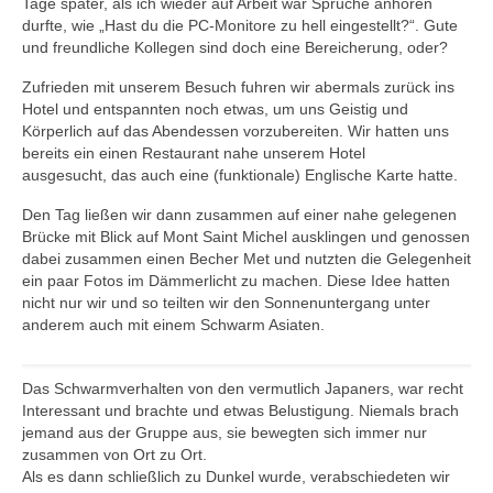
Tage später, als ich wieder auf Arbeit war Sprüche anhören
durfte, wie „Hast du die PC-Monitore zu hell eingestellt?“. Gute
und freundliche Kollegen sind doch eine Bereicherung, oder?
Zufrieden mit unserem Besuch fuhren wir abermals zurück ins
Hotel und entspannten noch etwas, um uns Geistig und
Körperlich auf das Abendessen vorzubereiten. Wir hatten uns
bereits ein einen Restaurant nahe unserem Hotel
ausgesucht, das auch eine (funktionale) Englische Karte hatte.
Den Tag ließen wir dann zusammen auf einer nahe gelegenen
Brücke mit Blick auf
Mont Saint Michel ausklingen und genossen
dabei zusammen einen Becher Met und nutzten die Gelegenheit
ein paar Fotos im Dämmerlicht zu machen. Diese Idee hatten
nicht nur wir und so teilten wir d
en Sonnenuntergang unter
anderem auch mit einem Schwarm Asiaten.
Das Schwarmverhalten von den vermutlich Japaners, war recht
Interessant und brachte und etwas Belustigung. Niemals brach
jemand aus der Gruppe aus, sie bewegten sich immer nur
zusammen von Ort zu Ort.
Als es dann schließlich zu Dunkel wurde, verabschiedeten wir