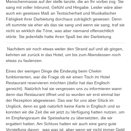
Menschenmasse auf der stelle tanzte, die an Ihr vorbei zog. Sie
sang mit voller Inbrunst, Gefühl und Hingabe. Leider wäre aber
auch ein gewisses Maß an Textsicherheit und Musikalischer
Fähigkeit ihrer Darbietung durchaus zuträglich gewesen. Denn
oft summte sie eher als das sie sang und wenn sie sang, traf sie
nicht so wirklich die Töne, was aber niemand offensichtlich
störte. Sie jedenfalls hatte ihren Spaß bei der Darbietung.
Nachdem wir noch etwas weiter den Strand auf und ab gingen,
kehrten wir zurück in das Hotel, um bis zum Abendessen noch
etwas zu faulenzen.
Eines der wenigen Dinge die Eindeutig beim Chekin
funktionierten, war die Frage ob wir einen Tisch im Hotel
Restaurant reservieren möchten (dafür hat das Englisch
gereicht). Natürlich hat sie vergessen uns zu informieren wann
denn das Restaurant öffnet und so wurden wir erst einmal bei
der Rezeption abgewiesen. Das war für uns aber Glück im
Unglück, denn es gab natürlich keine Karte in Englisch und so
konnten wir die Zeit die wir jetzt zu Verfügung hatten nutzen, um
im Empfangsraum die Speisekarte zu übersetzten, die wir
ergattert hatten. Am Schluss hatten wir auch eine ganz gute
Vorstellung davon, was was ist, aber wenn wir nicht immer Geld