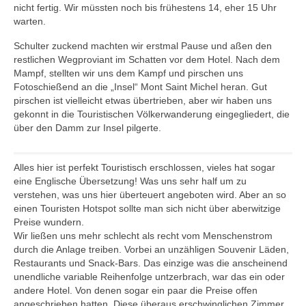
nicht fertig. Wir müssten noch bis frühestens 14, eher 15 Uhr
warten.
Schulter zuckend machten wir erstmal Pause und aßen den
restlichen Wegproviant im Schatten vor dem Hotel. Nach dem
Mampf, stellten wir uns dem Kampf und pirschen uns
Fotoschießend an die „Insel“ Mont Saint Michel heran. Gut
pirschen ist vielleicht etwas übertrieben, aber wir haben uns
gekonnt in die Touristischen Völkerwanderung eingegliedert, die
über den Damm zur Insel pilgerte.
Alles hier ist perfekt Touristisch erschlossen, vieles hat sogar
eine Englische Übersetzung! Was uns sehr half um zu
verstehen, was uns hier überteuert angeboten wird. Aber an so
einen Touristen Hotspot sollte man sich nicht über aberwitzige
Preise wundern.
Wir ließen uns mehr schlecht als recht vom Menschenstrom
durch die Anlage treiben. Vorbei an unzähligen Souvenir Läden,
Restaurants und Snack-Bars. Das einzige was die anscheinend
unendliche variable Reihenfolge untzerbrach, war das ein oder
andere Hotel.
Von denen sogar ein paar die Preise offen
angeschrieben hatten. Diese überaus erschwinglichen Zimmer