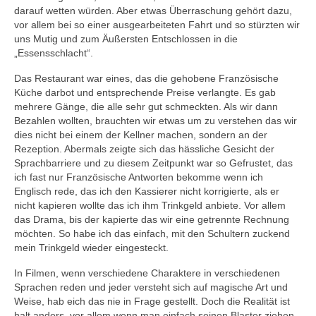
darauf wetten würden. Aber etwas Überraschung gehört dazu,
vor allem bei so einer ausgearbeiteten Fahrt und so stürzten wir
uns Mutig und zum Äußersten Entschlossen in die
„Essensschlacht“.
Das Restaurant war eines, das die gehobene Französische
Küche darbot und entsprechende Preise verlangte. Es gab
mehrere Gänge, die alle sehr gut schmeckten. Als wir dann
Bezahlen wollten,
brauchten wir etwas um zu verstehen das wir
dies nicht bei einem der Kellner machen, sondern an der
Rezeption. Abermals zeigte sich das hässliche Gesicht der
Sprachbarriere und zu diesem Zeitpunkt war so Gefrustet, das
ich fast nur Französische Antworten bekomme wenn ich
Englisch rede, das ich den Kassierer nicht korrigierte, als er
nicht kapieren wollte das ich ihm Trinkgeld anbiete. Vor allem
das Drama, bis der kapierte das wir eine getrennte Rechnung
möchten. So habe ich das einfach, mit den Schultern zuckend
mein Trinkgeld wieder eingesteckt.
In Filmen, wenn verschiedene Charaktere in verschiedenen
Sprachen reden und jeder versteht sich auf magische Art und
Weise, hab eich das nie in Frage gestellt. Doch die Realität ist
halt anders, vor allem wenn man einfach seinen Blaster ziehen