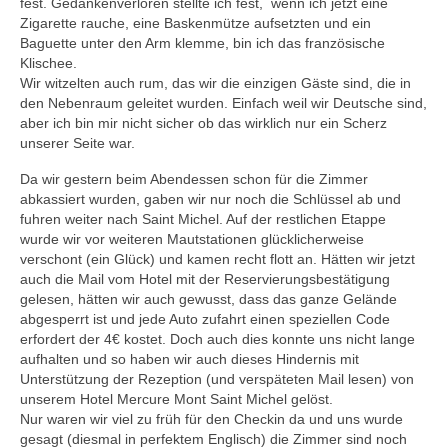
fest. Gedankenverloren stellte ich fest,
wenn ich jetzt eine
Zigarette rauche, eine Baskenmütze aufsetzten und ein
Baguette unter den Arm klemme, bin ich das französische
Klischee.
Wir witzelten auch rum, das wir die einzigen Gäste sind, die in
den Nebenraum geleitet wurden. Einfach weil wir Deutsche sind,
aber ich bin mir nicht sicher ob das wirklich nur ein Scherz
unserer Seite war.
Da wir gestern beim Abendessen schon für die Zimmer
abkassiert wurden, gaben wir nur noch die Schlüssel ab und
fuhren weiter nach Saint Michel. Auf der restlichen Etappe
wurde wir vor weiteren Mautstationen glücklicherweise
verschont (ein Glück) und kamen recht flott an. Hätten wir jetzt
auch die Mail vom Hotel mit der Reservierungsbestätigung
gelesen, hätten wir auch gewusst, dass das ganze Gelände
abgesperrt ist und jede Auto zufahrt einen speziellen Code
erfordert der 4€ kostet.
Doch auch dies konnte uns nicht lange
aufhalten und so haben wir auch dieses Hindernis mit
Unterstützung der Rezeption (und verspäteten Mail lesen) von
unserem Hotel Mercure Mont Saint Michel gelöst.
Nur waren wir viel zu früh für den Checkin da
und uns wurde
gesagt (diesmal in perfektem Englisch) die Zimmer sind noch