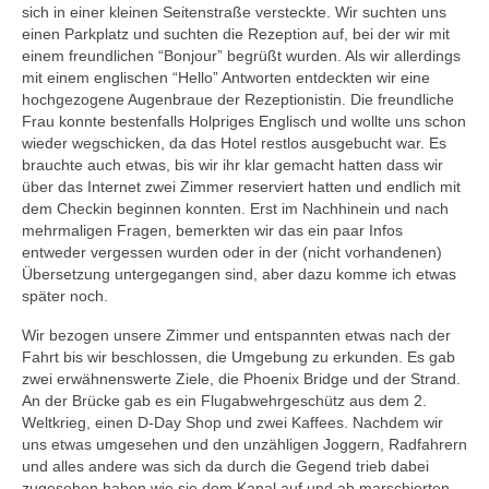
sich in einer kleinen Seitenstraße versteckte. Wir suchten uns
einen Parkplatz und suchten die Rezeption auf, bei der wir mit
einem freundlichen “Bonjour” begrüßt wurden. Als wir allerdings
mit einem englischen “Hello” Antworten entdeckten wir eine
hochgezogene Augenbraue der Rezeptionistin. Die freundliche
Frau konnte bestenfalls Holpriges Englisch und wollte uns schon
wieder wegschicken, da das Hotel restlos ausgebucht war. Es
brauchte auch etwas, bis wir ihr klar gemacht hatten dass wir
über das Internet zwei Zimmer reserviert hatten und endlich mit
dem Checkin beginnen konnten. Erst im Nachhinein und nach
mehrmaligen Fragen, bemerkten wir das ein paar Infos
entweder vergessen wurden oder in der (nicht vorhandenen)
Übersetzung untergegangen sind, aber dazu komme ich etwas
später noch.
Wir bezogen unsere Zimmer und entspannten etwas nach der
Fahrt bis wir beschlossen, die Umgebung zu erkunden. Es gab
zwei erwähnenswerte Ziele, die Phoenix Bridge und der Strand.
An der Brücke gab es ein Flugabwehrgeschütz aus dem 2.
Weltkrieg, einen D-Day Shop und zwei Kaffees. Nachdem wir
uns etwas umgesehen und den unzähligen Joggern, Radfahrern
und alles andere was sich da durch die Gegend trieb dabei
zugesehen haben wie sie dem Kanal auf und ab marschierten,