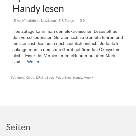
Handy lesen
Veröffentlicht in:
Netzkultur, IT & Zeugs
|
0
Heutzutage kann man den elektronischen Lesestoff auf
den verschiedensten Geräten sich zu Gemüte führen und
meistens ist dies auch noch ziemlich einfach. Jedenfalls
solange man in dem zum Gerät gehörenden Ökosystem
bleibt. Einer der Verbiesterten eReader auf dem Markt
sind …
Weiter
Android
,
Cloud
,
DRM
,
eBook
,
FolderSync
,
Handy
,
Moon+
Seiten