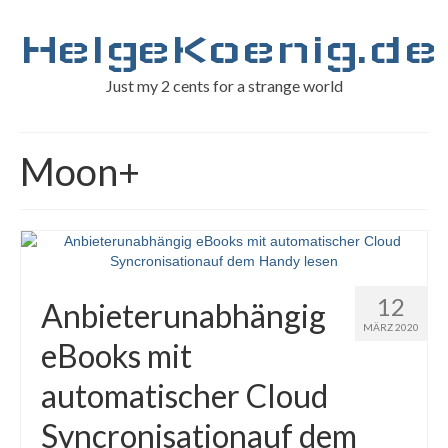
HelgeKoenig.de
Just my 2 cents for a strange world
Moon+
12
Anbieterunabhängig
MÄRZ 2020
eBooks mit
automatischer Cloud
Syncronisationauf dem