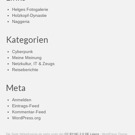
Helges Fotogalerie
Holzkopf-Dynastie
Naggeria
Kategorien
Cyberpunk
Meine Meinung
Netzkultur, IT & Zeugs
Reiseberichte
Meta
Anmelden
Eintrags-Feed
Kommentar-Feed
WordPress.org
Die Seite HelgeKoenig.de steht unter der
CC BY-NC 2.0 DE Lizenz
- WordPress Theme