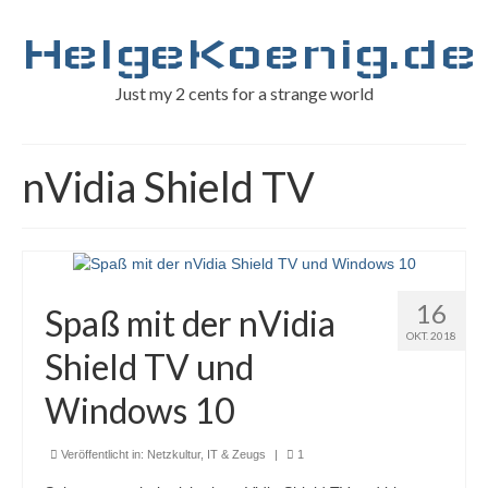
HelgeKoenig.de
Just my 2 cents for a strange world
nVidia Shield TV
16
Spaß mit der nVidia
OKT. 2018
Shield TV und
Windows 10
Veröffentlicht in:
Netzkultur, IT & Zeugs
|
1