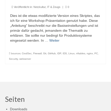
Veröffentlicht in:
Netzkultur, IT & Zeugs
|
0
Dies ist die etwas modifizierte Version eines Skriptes, das
ich für eine Workshop-Präsentation genutzt habe. Diese
„Anleitung“ beschreibt nur die Basiseinstellungen und ist
primär dafür gedacht, jemandem die Thematik zu
erklären. Sie sollte nur bedingt für Produktivsysteme
eingesetzt werden. In …
Weiter
bouncer
,
CrodSec
,
Firewall
,
Git
,
GitHub
,
IDP
,
IDS
,
Linux
,
nftables
,
nginx
,
PC
,
Security
,
webserver
Seiten
Downloads