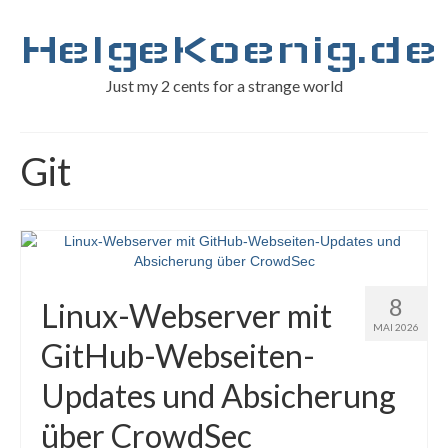
HelgeKoenig.de
Just my 2 cents for a strange world
Git
8
Linux-Webserver mit
MAI 2026
GitHub-Webseiten-
Updates und Absicherung
über CrowdSec