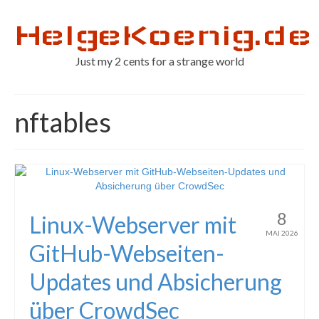
HelgeKoenig.de
Just my 2 cents for a strange world
nftables
8
Linux-Webserver mit
MAI 2026
GitHub-Webseiten-
Updates und Absicherung
über CrowdSec