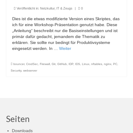
Veröffentlicht in:
Netzkultur, IT & Zeugs
|
0
Dies ist die etwas modifizierte Version eines Skriptes, das
ich für eine Workshop-Präsentation genutzt habe. Diese
„Anleitung“ beschreibt nur die Basiseinstellungen und ist
primär dafür gedacht, jemandem die Thematik zu
erklären. Sie sollte nur bedingt für Produktivsysteme
eingesetzt werden. In …
Weiter
bouncer
,
CrodSec
,
Firewall
,
Git
,
GitHub
,
IDP
,
IDS
,
Linux
,
nftables
,
nginx
,
PC
,
Security
,
webserver
Seiten
Downloads