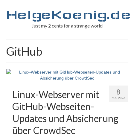
HelgeKoenig.de
Just my 2 cents for a strange world
GitHub
8
Linux-Webserver mit
MAI 2026
GitHub-Webseiten-
Updates und Absicherung
über CrowdSec