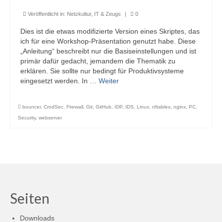
Veröffentlicht in:
Netzkultur, IT & Zeugs
|
0
Dies ist die etwas modifizierte Version eines Skriptes, das
ich für eine Workshop-Präsentation genutzt habe. Diese
„Anleitung“ beschreibt nur die Basiseinstellungen und ist
primär dafür gedacht, jemandem die Thematik zu
erklären. Sie sollte nur bedingt für Produktivsysteme
eingesetzt werden. In …
Weiter
bouncer
,
CrodSec
,
Firewall
,
Git
,
GitHub
,
IDP
,
IDS
,
Linux
,
nftables
,
nginx
,
PC
,
Security
,
webserver
Seiten
Downloads