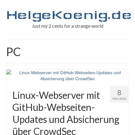
HelgeKoenig.de
Just my 2 cents for a strange world
PC
8
Linux-Webserver mit
MAI 2026
GitHub-Webseiten-
Updates und Absicherung
über CrowdSec