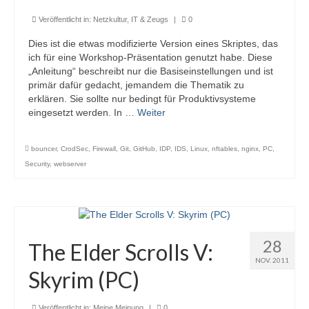
Veröffentlicht in:
Netzkultur, IT & Zeugs
|
0
Dies ist die etwas modifizierte Version eines Skriptes, das
ich für eine Workshop-Präsentation genutzt habe. Diese
„Anleitung“ beschreibt nur die Basiseinstellungen und ist
primär dafür gedacht, jemandem die Thematik zu
erklären. Sie sollte nur bedingt für Produktivsysteme
eingesetzt werden. In …
Weiter
bouncer
,
CrodSec
,
Firewall
,
Git
,
GitHub
,
IDP
,
IDS
,
Linux
,
nftables
,
nginx
,
PC
,
Security
,
webserver
28
The Elder Scrolls V:
NOV. 2011
Skyrim (PC)
Veröffentlicht in:
Meine Meinung
|
0