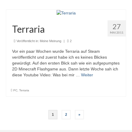
27
Terraria
MAI 2011
Veröffentlicht in:
Meine Meinung
|
2
Vor ein paar Wochen wurde Terraria auf Steam
veröffentlicht und zuerst habe ich es keines Blickes
gewürdigt. Auf den ersten Blick sah wie ein aufgepumptes
2D Minecraft Flashgame aus. Dann letzte Woche sah ich
diese Youtube Video: Was bei mir …
Weiter
PC
,
Terraria
Seitennummerierung
1
2
»
der