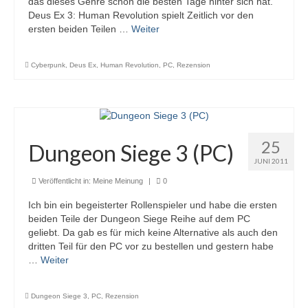
das dieses Genre schon die besten Tage hinter sich hat.
Deus Ex 3: Human Revolution spielt Zeitlich vor den
ersten beiden Teilen …
Weiter
Cyberpunk
,
Deus Ex
,
Human Revolution
,
PC
,
Rezension
25
Dungeon Siege 3 (PC)
JUNI 2011
Veröffentlicht in:
Meine Meinung
|
0
Ich bin ein begeisterter Rollenspieler und habe die ersten
beiden Teile der Dungeon Siege Reihe auf dem PC
geliebt. Da gab es für mich keine Alternative als auch den
dritten Teil für den PC vor zu bestellen und gestern habe
…
Weiter
Dungeon Siege 3
,
PC
,
Rezension