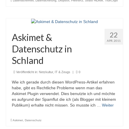
Datensicherheit
,
Datensicherung
,
Dropbox
,
FreeNAS
,
Strato HiDrive
,
TrueCrypt
22
Askimet &
APR. 2011
Datenschutz in
Schland
Veröffentlicht in:
Netzkultur, IT & Zeugs
|
0
Wie ich gerade durch diesen WordPress-Artikel erfahren
habe, gibt es Rechtliche Probleme wenn man das
Askimet Plugin verwendet. Dies benutzte ich und möchte
es aufgrund der Spamflut die ich (als Blogger mit kleinem
Publikum) erhalte nicht missen. So musste ich …
Weiter
Askimet
,
Datenschutz