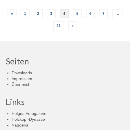
Seitennummerierung
«
1
2
3
4
5
6
7
…
der
21
»
Beiträge
Seiten
Downloads
Impressum
Über mich
Links
Helges Fotogalerie
Holzkopf-Dynastie
Naggeria