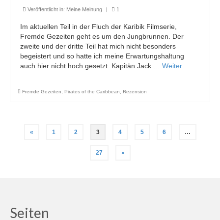
Veröffentlicht in:
Meine Meinung
|
1
Im aktuellen Teil in der Fluch der Karibik Filmserie,
Fremde Gezeiten geht es um den Jungbrunnen. Der
zweite und der dritte Teil hat mich nicht besonders
begeistert und so hatte ich meine Erwartungshaltung
auch hier nicht hoch gesetzt. Kapitän Jack …
Weiter
Fremde Gezeiten
,
Pirates of the Caribbean
,
Rezension
Seitennummerierung
«
1
2
3
4
5
6
…
der
27
»
Beiträge
Seiten