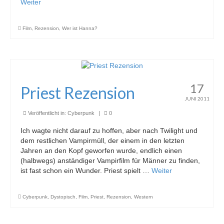
Weiter
Film
,
Rezension
,
Wer ist Hanna?
17
Priest Rezension
JUNI 2011
Veröffentlicht in:
Cyberpunk
|
0
Ich wagte nicht darauf zu hoffen, aber nach Twilight und
dem restlichen Vampirmüll, der einem in den letzten
Jahren an den Kopf geworfen wurde, endlich einen
(halbwegs) anständiger Vampirfilm für Männer zu finden,
ist fast schon ein Wunder. Priest spielt …
Weiter
Cyberpunk
,
Dystopisch
,
Film
,
Priest
,
Rezension
,
Western