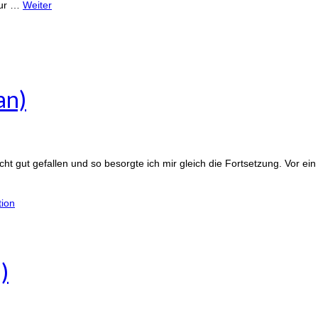
nur …
Weiter
an)
t gut gefallen und so besorgte ich mir gleich die Fortsetzung. Vor ei
tion
)