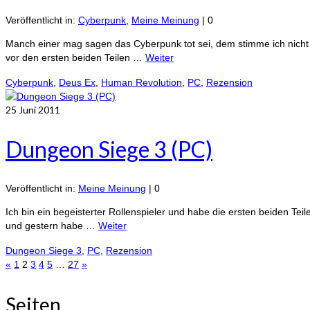
Veröffentlicht in:
Cyberpunk
,
Meine Meinung
|
0
Manch einer mag sagen das Cyberpunk tot sei, dem stimme ich nicht g
vor den ersten beiden Teilen …
Weiter
Cyberpunk
,
Deus Ex
,
Human Revolution
,
PC
,
Rezension
25
Juni 2011
Dungeon Siege 3 (PC)
Veröffentlicht in:
Meine Meinung
|
0
Ich bin ein begeisterter Rollenspieler und habe die ersten beiden Tei
und gestern habe …
Weiter
Dungeon Siege 3
,
PC
,
Rezension
Seitennummerierung
«
1
2
3
4
5
…
27
»
der
Seiten